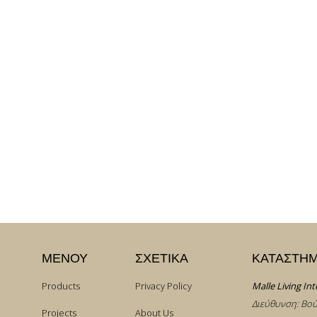
ΜΕΝΟΥ
ΣΧΕΤΙΚΑ
ΚΑΤΑΣΤΗ
Products
Privacy Policy
Malle Living Int
Διεύθυνση: Βού
Projects
About Us