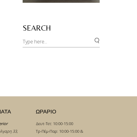
SEARCH
Search
for:
ΜΑΤΑ
ΩΡΑΡΙΟ
erior
Δευτ-Τετ: 10:00-15:00
λγαρη 33,
Τρ-Πέμ-Παρ: 10:00-15:00 &