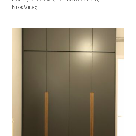
Ντουλάπες