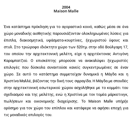
2004
Maison Malle
Ένα κατάστημα πρόκληση για το αγοραστικό κοινό, καθώς μέσα σε ένα
χώρο μοναδικής αισθητικής παρουσιάζονταν ολοκληρωμένες λύσεις για
έπιπλα, διακοσμητικά, υφάσματα-κουρτίνες, ξεχωριστού ύφους και
στυλ. Στο τριώροφο ιδιόκτητο χώρο των 520τμ. στην οδό Βούλγαρη 17,
του οποίου την αρχιτεκτονική μελέτη, είχε η αρχιτέκτονας Αντιγόνη
Καραμπατζού. Ο επισκέπτης μπορούσε να ανακαλύψει ξεχωριστές
επιλογές που δύσκολα συναντούσε κανείς συγκεντρωμένες σε έναν
χώρο. Σε αυτό το κατάστημα συμμετείχαν δυναμικά η Μάγδα και η
Χριστίνα Μαλλέ, βάζοντας την δική τους σφραγίδα. Η Μάγδα με σπουδές
στην αρχιτεκτονική εσωτερικού χώρου ασχολήθηκε με το κομμάτι του
σχεδιασμού και της μελέτης, ενώ η Χριστίνα με τον τομέα μάρκετινγκ,
πωλήσεων και οικονομικής διαχείρισης. Το Maison Malle υπήρξε
ορόσημο για τον χώρο του επίπλου και κατάφερε να αφήσει εποχή για
τις μοναδικές επιλογές του.