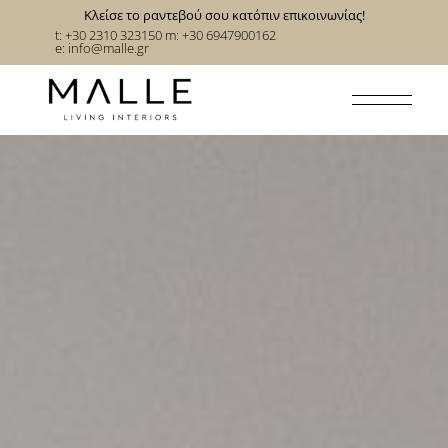
Κλείσε το ραντεβού σου κατόπιν επικοινωνίας!
t: +30 2310 323150
m: +30 6947900162
e:
info@malle.gr