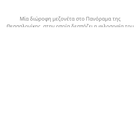
Μία διώροφη μεζονέτα στο Πανόραμα της
Θεσσαλονίκης, στην οποία δεσπόζει η φιλοσοφία του
μινιμαλισμού, χωρίς να παύει το ίδιο να είναι σύγχρονο
και πολυτελές σε κάθε του σημείο.
Read More