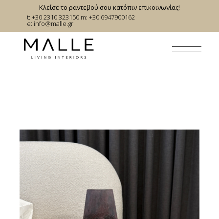
Skip
Κλείσε το ραντεβού σου κατόπιν επικοινωνίας!
to
t: +30 2310 323150
m: +30 6947900162
the
e:
info@malle.gr
content