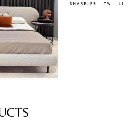
FB
TW
LI
SHARE:
UCTS