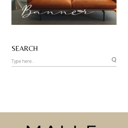
SEARCH
Search
for: