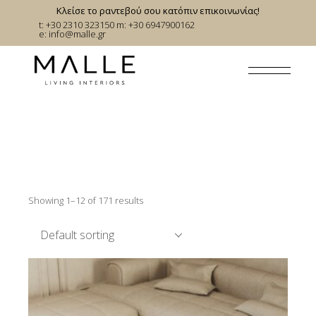
Skip
Κλείσε το ραντεβού σου κατόπιν επικοινωνίας!
to
t: +30 2310 323150
m: +30 6947900162
the
e:
info@malle.gr
content
Showing 1–12 of 171 results
Default sorting