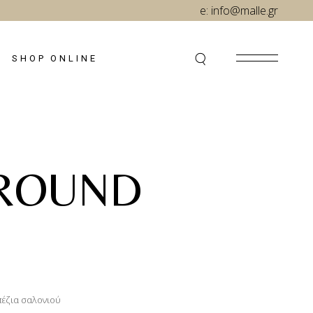
e:
info@malle.gr
SHOP ONLINE
ROUND
έζια σαλονιού