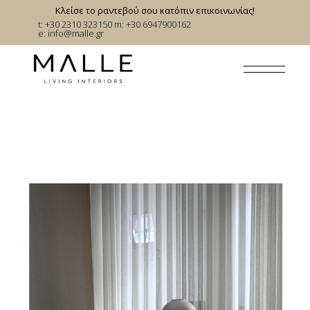
Skip
Κλείσε το ραντεβού σου κατόπιν επικοινωνίας!
to
t: +30 2310 323150
m: +30 6947900162
the
e:
info@malle.gr
content