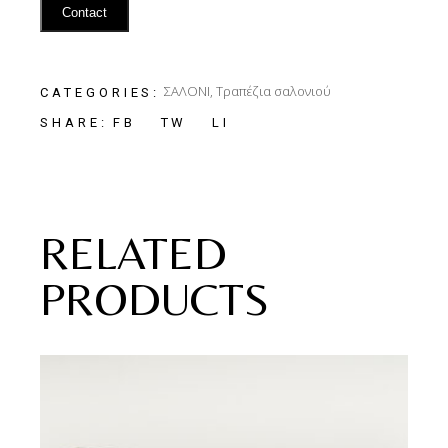
Contact
ΣΑΛΟΝΙ
,
Τραπέζια σαλονιού
CATEGORIES:
FB
TW
LI
SHARE:
RELATED
PRODUCTS