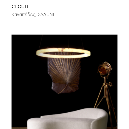
CLOUD
Καναπέδες
ΣΑΛΟΝΙ