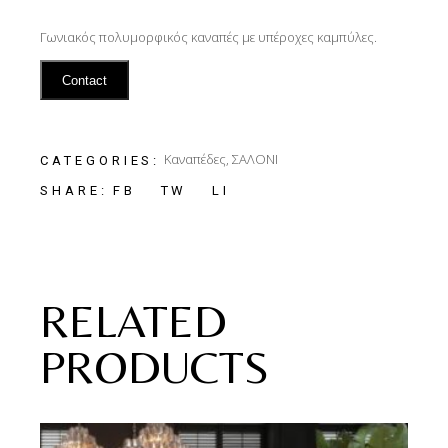
Γωνιακός πολυμορφικός καναπές με υπέροχες καμπύλες.
Contact
Καναπέδες
,
ΣΑΛΟΝΙ
CATEGORIES:
FB
TW
LI
SHARE:
RELATED
PRODUCTS