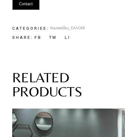
Contact
Καναπέδες
,
ΣΑΛΟΝΙ
CATEGORIES:
FB
TW
LI
SHARE:
RELATED
PRODUCTS