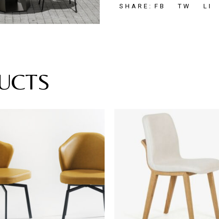
FB
TW
LI
SHARE:
UCTS