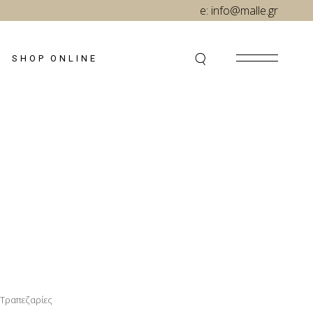
e:
info@malle.gr
SHOP ONLINE
Τραπεζαρίες