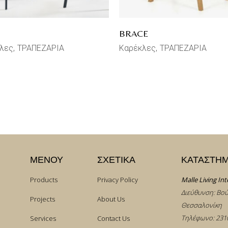
BRACE
λες
ΤΡΑΠΕΖΑΡΙΑ
Καρέκλες
ΤΡΑΠΕΖΑΡΙΑ
ΜΕΝΟΥ
ΣΧΕΤΙΚΑ
ΚΑΤΑΣΤΗ
Products
Privacy Policy
Malle Living Int
Διεύθυνση: Βού
Projects
About Us
Θεσσαλονίκη
Τηλέφωνο:
231
Services
Contact Us