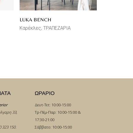
LUKA BENCH
Καρέκλες
ΤΡΑΠΕΖΑΡΙΑ
ΜΑΤΑ
ΩΡΑΡΙΟ
erior
Δευτ-Τετ: 10:00-15:00
λγαρη 33,
Τρ-Πέμ-Παρ: 10:00-15:00 &
17:30-21:00
0 323 150
.
Σάββατο: 10:00-15:00