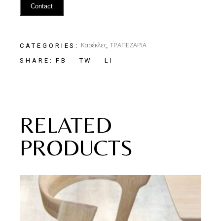
Contact
Καρέκλες
,
ΤΡΑΠΕΖΑΡΙΑ
CATEGORIES:
FB
TW
LI
SHARE:
RELATED
PRODUCTS