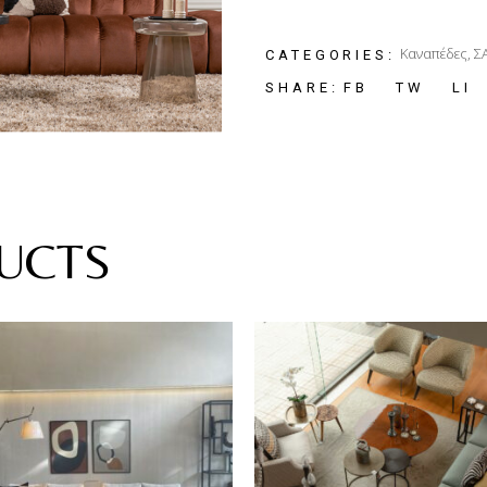
Καναπέδες
,
Σ
CATEGORIES:
FB
TW
LI
SHARE:
UCTS