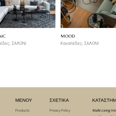
IC
MOOD
πέδες
ΣΑΛΟΝΙ
Καναπέδες
ΣΑΛΟΝΙ
ΜΕΝΟΥ
ΣΧΕΤΙΚΑ
ΚΑΤΑΣΤΗ
Products
Privacy Policy
Malle Living Int