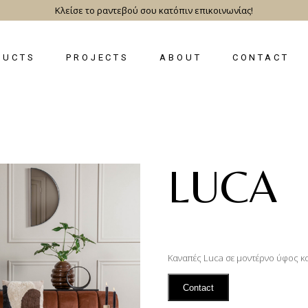
Κλείσε το ραντεβού σου κατόπιν επικοινωνίας!
DUCTS
PROJECTS
ABOUT
CONTACT
LUCA
Καναπές Luca σε μοντέρνο ύφος κα
Contact