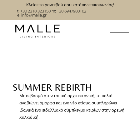
Κλείσε το ραντεβού σου κατόπιν επικοινωνίας!
t: +30 2310 323150
m: +30 6947900162
e:
info@malle.gr
SUMMER REBIRTH
Με σεβασμό στην τοπική αρχιτεκτονική, το παλιό
αναβιώνει όμορφα και ένα νέο κτίσμα συμπληρώνει
ιδανικά ένα ειδυλλιακό σύμπλεγμα κτιρίων στην ορεινή
Χαλκιδική.