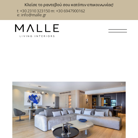
Skip
Κλείσε το ραντεβού σου κατόπιν επικοινωνίας!
to
t: +30 2310 323150
m: +30 6947900162
the
e:
info@malle.gr
content