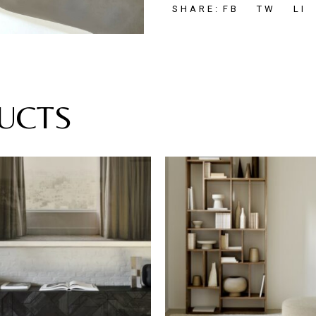
FB
TW
LI
SHARE:
UCTS