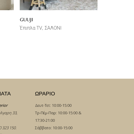
GUUJI
Έπιπλα TV
ΣΑΛΟΝΙ
ΜΑΤΑ
ΩΡΑΡΙΟ
erior
Δευτ-Τετ: 10:00-15:00
λγαρη 33,
Τρ-Πέμ-Παρ: 10:00-15:00 &
17:30-21:00
0 323 150
.
Σάββατο: 10:00-15:00