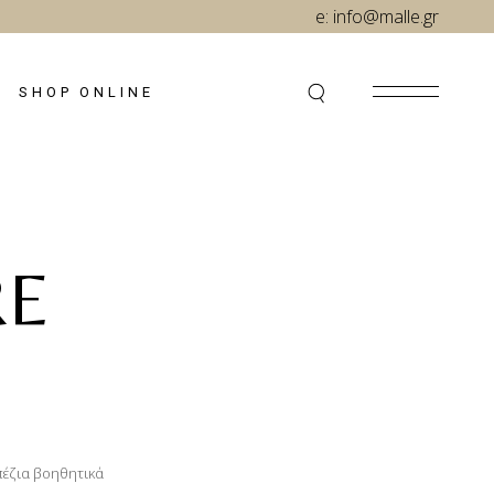
e:
info@malle.gr
SHOP ONLINE
RE
έζια βοηθητικά