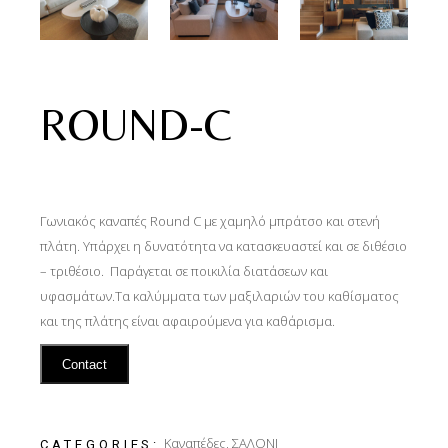
ROUND-C
Γωνιακός καναπές Round C με χαμηλό μπράτσο και στενή
πλάτη. Υπάρχει η δυνατότητα να κατασκευαστεί και σε διθέσιο
– τριθέσιο. Παράγεται σε ποικιλία διατάσεων και
υφασμάτων.Τα καλύμματα των μαξιλαριών του καθίσματος
και της πλάτης είναι αφαιρούμενα για καθάρισμα.
Contact
Καναπέδες
,
ΣΑΛΟΝΙ
CATEGORIES: