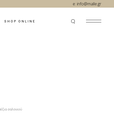
e:
info@malle.gr
SHOP ONLINE
έζια σαλονιού