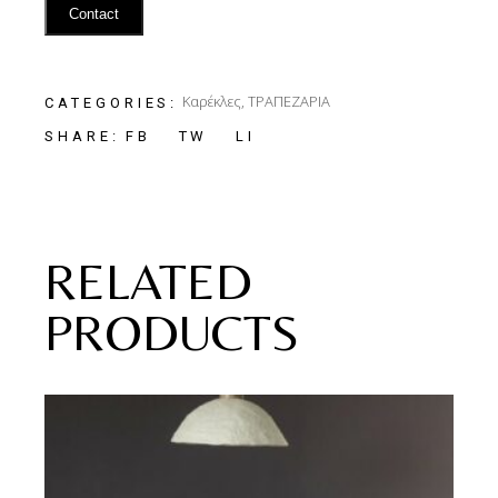
Contact
Καρέκλες
,
ΤΡΑΠΕΖΑΡΙΑ
CATEGORIES:
FB
TW
LI
SHARE:
RELATED
PRODUCTS