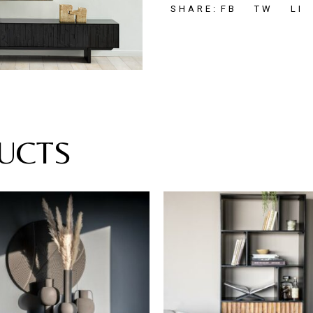
FB
TW
LI
SHARE:
UCTS