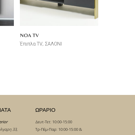
NOA TV
Έπιπλα TV
ΣΑΛΟΝΙ
ΜΑΤΑ
ΩΡΑΡΙΟ
erior
Δευτ-Τετ: 10:00-15:00
λγαρη 33,
Τρ-Πέμ-Παρ: 10:00-15:00 &