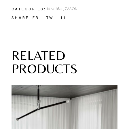
Κονσόλες
,
ΣΑΛΟΝΙ
CATEGORIES:
FB
TW
LI
SHARE:
RELATED
PRODUCTS