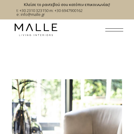
Skip
Κλείσε το ραντεβού σου κατόπιν επικοινωνίας!
to
t: +30 2310 323150
m: +30 6947900162
the
e:
info@malle.gr
content