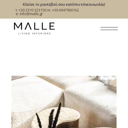
Skip
Κλείσε το ραντεβού σου κατόπιν επικοινωνίας!
to
t: +30 2310 323150
m: +30 6947900162
the
e:
info@malle.gr
content