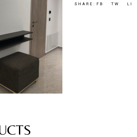
FB
TW
LI
SHARE:
UCTS