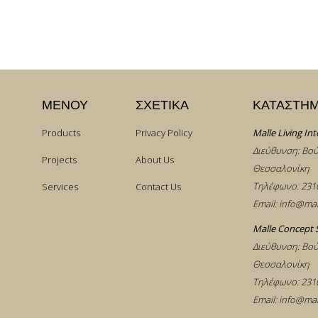
ΜΕΝΟΥ
ΣΧΕΤΙΚΑ
ΚΑΤΑΣΤΗ
Products
Privacy Policy
Malle Living Int
Διεύθυνση: Βού
Projects
About Us
Θεσσαλονίκη
Τηλέφωνο:
231
Services
Contact Us
Email:
info@mal
Malle Concept 
Διεύθυνση: Βού
Θεσσαλονίκη
Τηλέφωνο:
231
Email:
info@mal