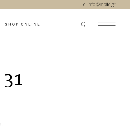
e:
info@malle.gr
SHOP ONLINE
 31
ές