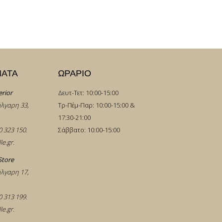
ΜΑΤΑ
ΩΡΑΡΙΟ
erior
Δευτ-Τετ: 10:00-15:00
λγαρη 33,
Τρ-Πέμ-Παρ: 10:00-15:00 &
17:30-21:00
0 323 150
.
Σάββατο: 10:00-15:00
le.gr
.
Store
λγαρη 17,
0 313 199
.
le.gr
.