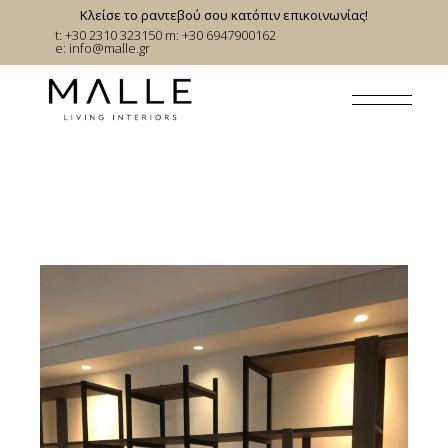
Skip
Κλείσε το ραντεβού σου κατόπιν επικοινωνίας!
to
t: +30 2310 323150
m: +30 6947900162
the
e:
info@malle.gr
content