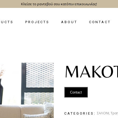
Κλείσε το ραντεβού σου κατόπιν επικοινωνίας!
DUCTS
PROJECTS
ABOUT
CONTACT
MAKO
Contact
ΣΑΛΟΝΙ
,
Τραπ
CATEGORIES: