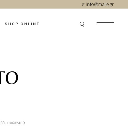
e:
info@malle.gr
SHOP ONLINE
TO
έζια σαλονιού