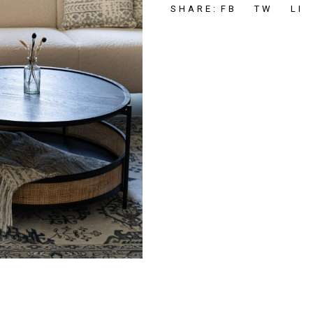
FB
TW
LI
SHARE: