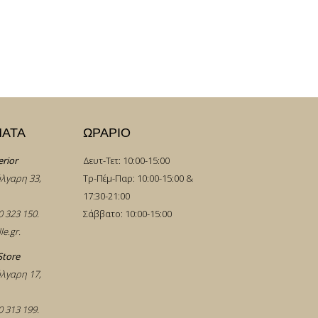
ΜΑΤΑ
ΩΡΑΡΙΟ
erior
Δευτ-Τετ: 10:00-15:00
λγαρη 33,
Τρ-Πέμ-Παρ: 10:00-15:00 &
17:30-21:00
0 323 150
.
Σάββατο: 10:00-15:00
le.gr
.
Store
λγαρη 17,
0 313 199
.