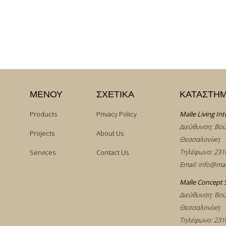
ΜΕΝΟΥ
ΣΧΕΤΙΚΑ
ΚΑΤΑΣΤΗ
Products
Privacy Policy
Malle Living Int
Διεύθυνση: Βού
Projects
About Us
Θεσσαλονίκη
Τηλέφωνο:
231
Services
Contact Us
Email:
info@mal
Malle Concept 
Διεύθυνση: Βού
Θεσσαλονίκη
Τηλέφωνο:
231