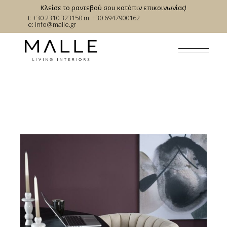
Skip
Κλείσε το ραντεβού σου κατόπιν επικοινωνίας!
to
t: +30 2310 323150
m: +30 6947900162
the
e:
info@malle.gr
content