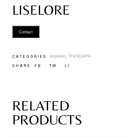
LISELORE
Contact
Καρέκλες
,
ΤΡΑΠΕΖΑΡΙΑ
CATEGORIES:
FB
TW
LI
SHARE:
RELATED
PRODUCTS