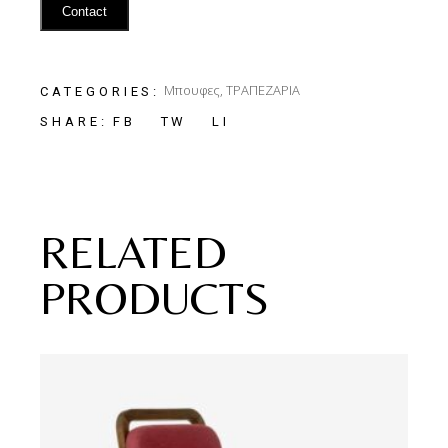
Contact
Μπουφες
,
ΤΡΑΠΕΖΑΡΙΑ
CATEGORIES:
FB
TW
LI
SHARE:
RELATED
PRODUCTS