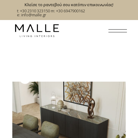
Skip
Κλείσε το ραντεβού σου κατόπιν επικοινωνίας!
to
t: +30 2310 323150
m: +30 6947900162
the
e:
info@malle.gr
content