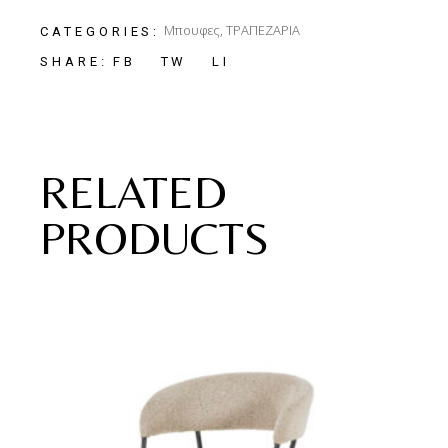
Μπουφες
,
ΤΡΑΠΕΖΑΡΙΑ
CATEGORIES:
FB
TW
LI
SHARE:
RELATED
PRODUCTS