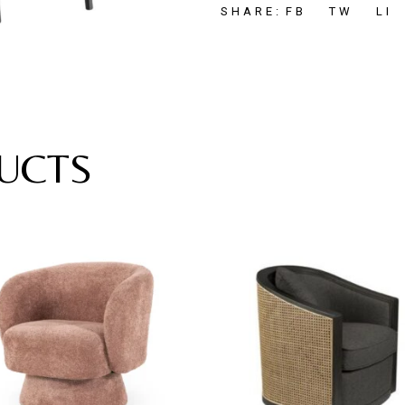
FB
TW
LI
SHARE:
UCTS