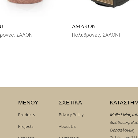
U
AMARON
ρόνες
ΣΑΛΟΝΙ
Πολυθρόνες
ΣΑΛΟΝΙ
ΜΕΝΟΥ
ΣΧΕΤΙΚΑ
ΚΑΤΑΣΤΗ
Products
Privacy Policy
Malle Living Int
Διεύθυνση: Βού
Projects
About Us
Θεσσαλονίκη
Τηλέφωνο:
231
Services
Contact Us