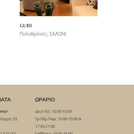
GUBI
Πολυθρόνες
ΣΑΛΟΝΙ
ΜΑΤΑ
ΩΡΑΡΙΟ
erior
Δευτ-Τετ: 10:00-15:00
λγαρη 33,
Τρ-Πέμ-Παρ: 10:00-15:00 &
17:30-21:00
0 323 150
.
Σάββατο: 10:00-15:00