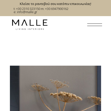
Skip
Κλείσε το ραντεβού σου κατόπιν επικοινωνίας!
to
t: +30 2310 323150
m: +30 6947900162
the
e:
info@malle.gr
content