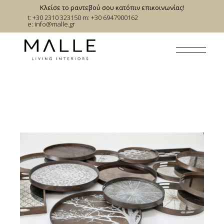
Skip
Κλείσε το ραντεβού σου κατόπιν επικοινωνίας!
to
t: +30 2310 323150
m: +30 6947900162
the
e:
info@malle.gr
content