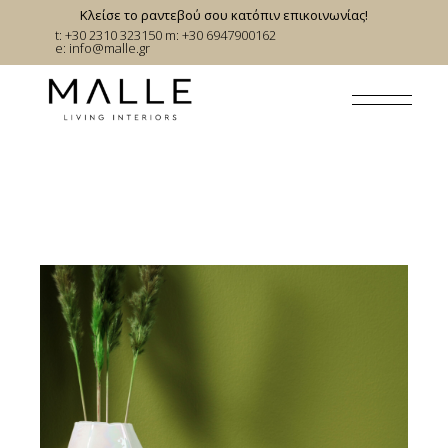
Skip
Κλείσε το ραντεβού σου κατόπιν επικοινωνίας!
to
t: +30 2310 323150
m: +30 6947900162
the
e:
info@malle.gr
content