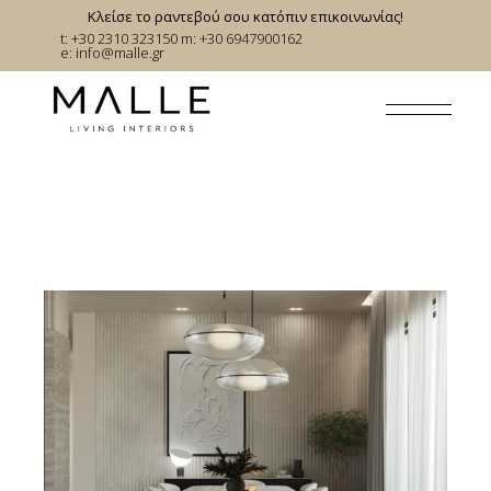
Skip
Κλείσε το ραντεβού σου κατόπιν επικοινωνίας!
to
t: +30 2310 323150
m: +30 6947900162
the
e:
info@malle.gr
content