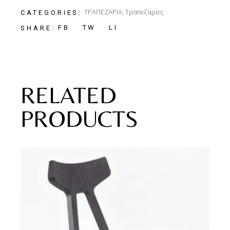
ΤΡΑΠΕΖΑΡΙΑ
,
Τραπεζαρίες
CATEGORIES:
FB
TW
LI
SHARE:
RELATED
PRODUCTS