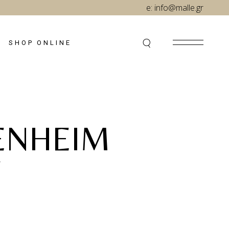
e:
info@malle.gr
SHOP ONLINE
ENHEIM
Y