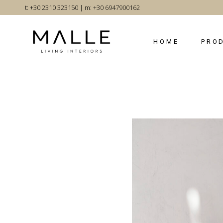
Skip
t: +30 2310 323150
|
m: +30 6947900162
to
the
content
HOME
PRO