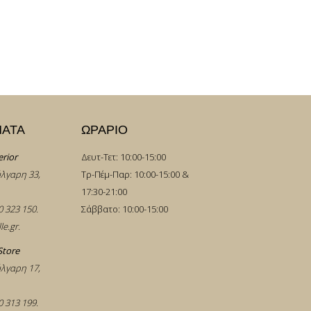
ΜΑΤΑ
ΩΡΑΡΙΟ
erior
Δευτ-Τετ: 10:00-15:00
λγαρη 33,
Τρ-Πέμ-Παρ: 10:00-15:00 &
17:30-21:00
0 323 150
.
Σάββατο: 10:00-15:00
le.gr
.
Store
λγαρη 17,
0 313 199
.