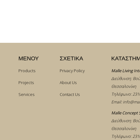
ΜΕΝΟΥ
ΣΧΕΤΙΚΑ
ΚΑΤΑΣΤΗ
Products
Privacy Policy
Malle Living Int
Διεύθυνση: Βού
Projects
About Us
Θεσσαλονίκη
Τηλέφωνο:
231
Services
Contact Us
Email:
info@mal
Malle Concept 
Διεύθυνση: Βού
Θεσσαλονίκη
Τηλέφωνο:
231