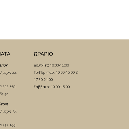
ΜΑΤΑ
ΩΡΑΡΙΟ
erior
Δευτ-Τετ: 10:00-15:00
λγαρη 33,
Τρ-Πέμ-Παρ: 10:00-15:00 &
17:30-21:00
0 323 150
.
Σάββατο: 10:00-15:00
le.gr
.
Store
λγαρη 17,
0 313 199
.