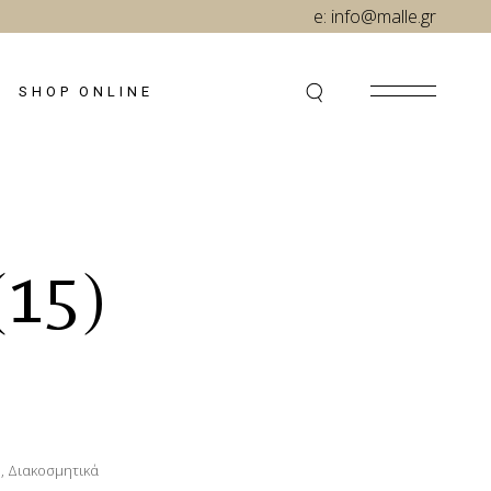
e:
info@malle.gr
SHOP ONLINE
15)
Η
,
Διακοσμητικά