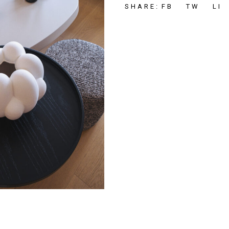
FB
TW
LI
SHARE: