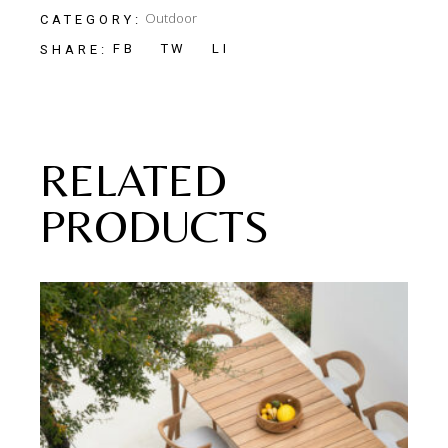
Outdoor
CATEGORY:
FB
TW
LI
SHARE:
RELATED
PRODUCTS